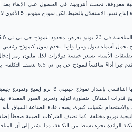
ية معروفة. نجحت أنثروبيك في الحصول على الإلغاء بعد أن
 تحمل أسماء سول وتيرا ولونا. يخدم سول كنموذج رئيسي لل
لتطبيقات الأمنية، بسعر خمسة دولارات لكل مليون رمز إدخال و
مليون رمز إخراج. يقدم تيرا أداءً منافساً لنمو
ج قدرات استدلال متطورة لتوليد وتحرير الصور المعقدة، بي
والاستخدام بكميات كبيرة. يصف قادة الصناعة السباق بأنه م
يجية توزيع مختلفة. كما تضيف الشركات الصينية ضغطاً إضافي
يكية الرائدة بجزء بسيط من التكلفة، مما يشير إلى أن المنا