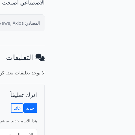
الاصطناعي أصبحت عا
المصادر:
Anthropic, OpenAI, Google Cloud, CNBC, VentureBeat, Al Jazeera, NBC News, Axios
التعليقات
لا توجد تعليقات بعد. ك
اترك تعليقاً
جديد
عائد
هذا الاسم جديد. سيتم 