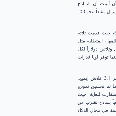
 أثبتت أن النماذج
المنافسة يمكنها إعادة إنتاج نفس الاستغلال بالضبط. لكن نموذج ميثوس 5 الأقوى لا يزال مقيداً بنحو 100
دخلت أوبن إيه آي المنافسة في 26 يونيو بعرض محدود لنموذج جي بي تي 5.6، حيث قدمت ثلاثة
مهام المتطلبة مثل
ثلاثين دولاراً لكل
ذج جي بي تي 5.5 بنصف التكلفة، بينما توفر لونا قدرات
عززت جوجل موقعها التنافسي بإصدار نموذج جيميني 3 برو إيميج ونموذج جيميني 3.1 فلاش إيميج.
نما تم تحسين نموذج
تقارب للغاية، حيث
اً بنماذج تقترب من
فسة في مجال الذكاء