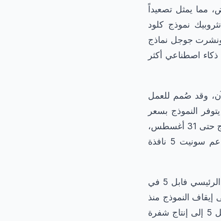
 مما يمثل تصعيداً
ثروبيك نموذج كلود
ضت أوبن إيه آي عائلة جي بي تي 5.6 في 26 يونيو، ونشرت جوجل نماذج
ني، وذلك كله مع بداية يوليو 2026 في مشهد ذكاء اصطناعي أكثر
دماً حتى الآن، وقد صُمم للعمل
توفر النموذج بسعر
تمهيدي قدره دولاران لكل مليون رمز إدخال وعشرة دولارات لكل مليون رمز إخراج حتى 31 أغسطس،
وبعدها تُطبق الأسعار القياسية البالغة ثلاثة وخمسة عشر دولاراً على التوالي. يدعم سونيت 5 نافذة
في تطور منفصل لكنه بالغ الأهمية، أعادت أنثروبيك الوصول العالمي إلى نموذجها الرئيسي فابل 5 في
ى إيقاف النموذج منذ
12 يونيو. وكان الحظر قد فُرض عندما اكتشف باحثون من أمازون طريقة لدفع فابل 5 إلى إنتاج شفرة