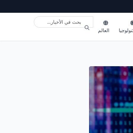
نولوجيا
العالم