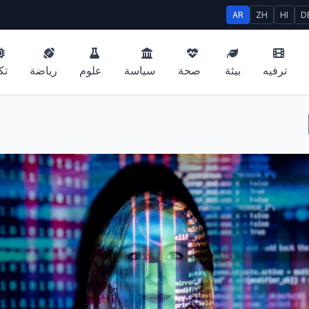
AR
ZH
HI
D
ترفيه
بيئة
صحة
سياسة
علوم
رياضة
تك