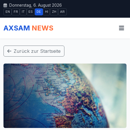
Donnerstag, 6. August 2026
EN
FR
IT
ES
DE
HI
ZH
AR
AXSAM
NEWS
Zurück zur Startseite