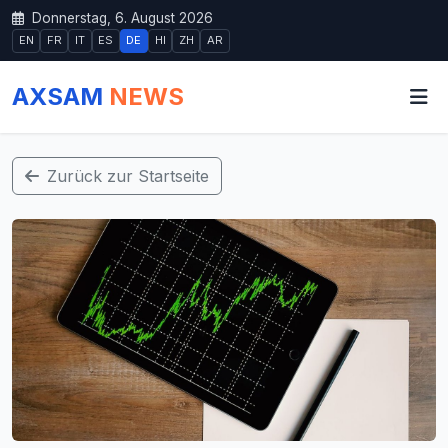
Donnerstag, 6. August 2026
EN
FR
IT
ES
DE
HI
ZH
AR
AXSAM
NEWS
Zurück zur Startseite