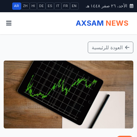
الأحد، ٢٦ صفر ١٤٤٨ هـ
AR
ZH
HI
DE
ES
IT
FR
EN
AXSAM
NEWS
العودة للرئيسية