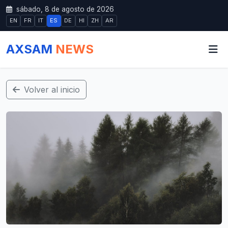
sábado, 8 de agosto de 2026
EN
FR
IT
ES
DE
HI
ZH
AR
AXSAM
NEWS
Volver al inicio