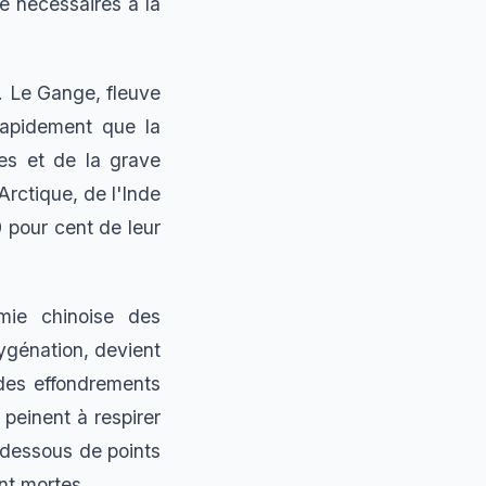
e nécessaires à la
. Le Gange, fleuve
rapidement que la
es et de la grave
'Arctique, de l'Inde
 pour cent de leur
émie chinoise des
ygénation, devient
 des effondrements
peinent à respirer
 dessous de points
nt mortes.