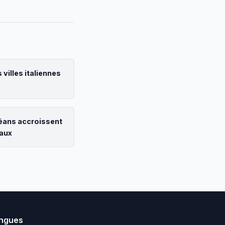
 villes italiennes
céans accroissent
iaux
ngues