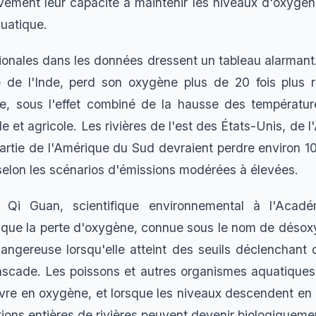
vement leur capacité à maintenir les niveaux d'oxygèn
quatique.
gionales dans les données dressent un tableau alarmant
é de l'Inde, perd son oxygène plus de 20 fois plus 
, sous l'effet combiné de la hausse des températur
lle et agricole. Les rivières de l'est des États-Unis, de l
artie de l'Amérique du Sud devraient perdre environ 10
elon les scénarios d'émissions modérées à élevées.
al Qi Guan, scientifique environnemental à l'Acad
i que la perte d'oxygène, connue sous le nom de désox
dangereuse lorsqu'elle atteint des seuils déclenchant
scade. Les poissons et autres organismes aquatiques 
re en oxygène, et lorsque les niveaux descendent en
tions entières de rivières peuvent devenir biologiqueme