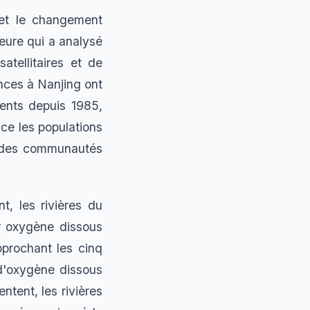
 et le changement
eure qui a analysé
tellitaires et de
ences à Nanjing ont
nents depuis 1985,
ce les populations
e des communautés
t, les rivières du
r oxygène dissous
pprochant les cinq
 d'oxygène dissous
tent, les rivières