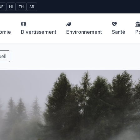
DE
HI
ZH
AR
omie
Divertissement
Environnement
Santé
Po
eil