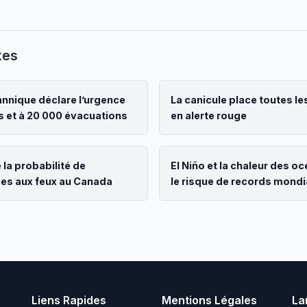
xes
nnique déclare l’urgence
La canicule place toutes les
s et à 20 000 évacuations
en alerte rouge
 la probabilité de
El Niño et la chaleur des o
ces aux feux au Canada
le risque de records mond
Liens Rapides
Mentions Légales
La