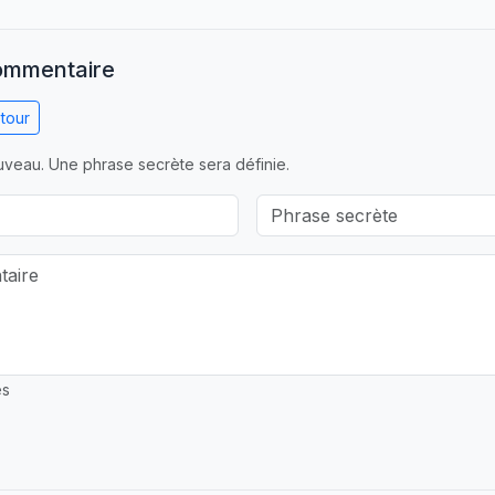
commentaire
tour
veau. Une phrase secrète sera définie.
es