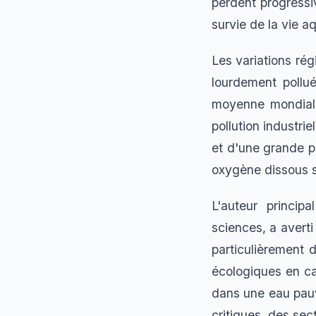
perdent progressi
survie de la vie a
Les variations ré
lourdement pollu
moyenne mondiale
pollution industrie
et d'une grande p
oxygène dissous s
L'auteur princip
sciences, a avert
particulièrement 
écologiques en ca
dans une eau pauv
critiques, des sec