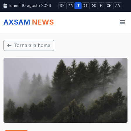
lunedì 10 agosto 2026
EN
FR
IT
ES
DE
HI
ZH
AR
AXSAM
NEWS
Torna alla home