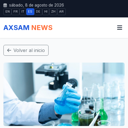
sábado, 8 de agosto de 2026
EN
FR
IT
ES
DE
HI
ZH
AR
AXSAM
NEWS
Volver al inicio