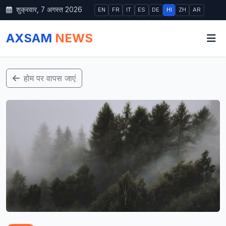
शुक्रवार, 7 अगस्त 2026
EN
FR
IT
ES
DE
HI
ZH
AR
AXSAM
NEWS
होम पर वापस जाएं