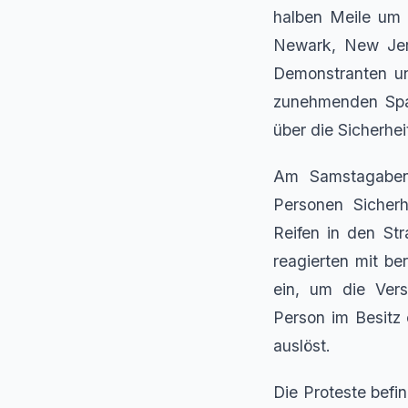
halben Meile um 
Newark, New Jer
Demonstranten un
zunehmenden Span
über die Sicherhe
Am Samstagabend
Personen Sicherh
Reifen in den St
reagierten mit b
ein, um die Ver
Person im Besitz 
auslöst.
Die Proteste befi