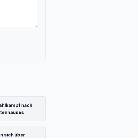
ahlkampf nach
ntenhauses
n sich über