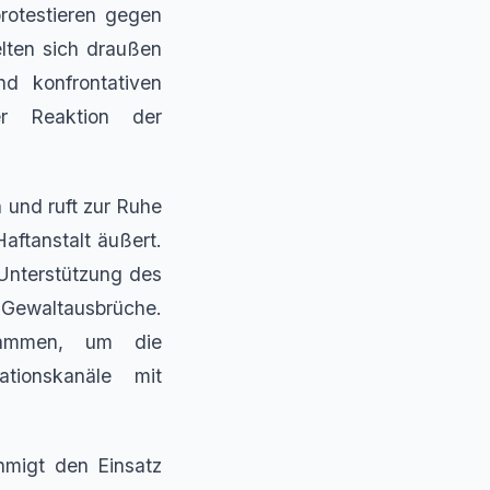
rotestieren gegen
lten sich draußen
d konfrontativen
er Reaktion der
 und ruft zur Ruhe
aftanstalt äußert.
Unterstützung des
 Gewaltausbrüche.
usammen, um die
tionskanäle mit
ehmigt den Einsatz