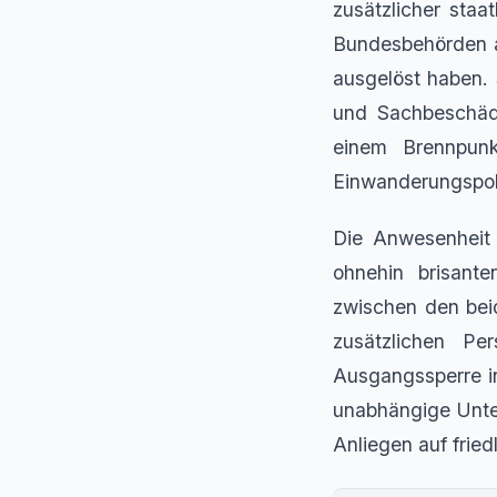
zusätzlicher staa
Bundesbehörden a
ausgelöst haben. 
und Sachbeschädi
einem Brennpunk
Einwanderungspoli
Die Anwesenheit 
ohnehin brisant
zwischen den bei
zusätzlichen P
Ausgangssperre in
unabhängige Unter
Anliegen auf frie