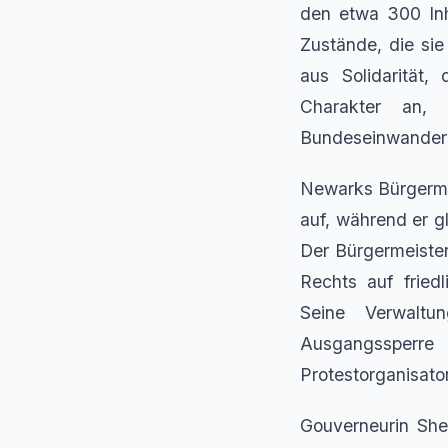
den etwa 300 Inh
Zustände, die si
aus Solidarität
Charakter an, 
Bundeseinwander
Newarks Bürgermei
auf, während er g
Der Bürgermeiste
Rechts auf fried
Seine Verwaltu
Ausgangssperre
Protestorganisato
Gouverneurin Sher