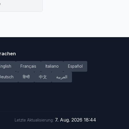
e
rachen
English
Français
Italiano
Español
Deutsch
हिन्दी
中文
العربية
7. Aug. 2026 18:44
Letzte Aktualisierung: