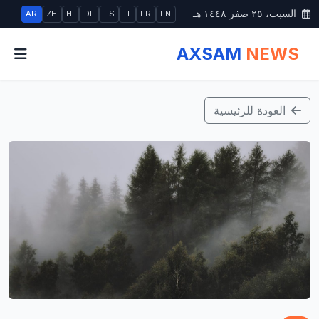
السبت، ٢٥ صفر ١٤٤٨ هـ
AR
ZH
HI
DE
ES
IT
FR
EN
AXSAM
NEWS
العودة للرئيسية