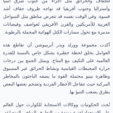
للجفاف والحرائق مثل أجزاء من جنوب شرق آسيا
وأستراليا وجنوب أفريقيا قد تواجه ظروف جفاف أشد
قسوة. وفي الوقت نفسه قد تتعرض مناطق مثل السواحل
الغربية للأمريكتين والقرن الأفريقي لعواصف وفيضانات
مدمرة مع تحول مسارات الكتل الهوائية المحملة بالرطوبة.
أكدت مجموعة وورلد ويذر أتريبيوشن أن تقاطع هذه
العوامل يخلق لحظة خطيرة بشكل خاص بالنسبة للقدرة
العالمية على التكيف مع المناخ. ويمثل الجمع بين درجات
حرارة المحيطات القياسية ونشاط الحرائق غير المسبوق
وظاهرة نينيو محتملة القوة ما يصفه الباحثون بالمخاطر
المركبة حيث تتفاعل الأخطار الفردية وتضخم بعضها البعض
بطرق يصعب التنبؤ بها.
تُحث الحكومات ووكالات الاستجابة للكوارث حول العالم
على الاستعداد لفترة ممتدة من التطرف المناخي المتصاعد.