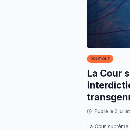
POLITIQUE
La Cour s
interdict
transgenr
Publié le 2 juille
La Cour suprême d