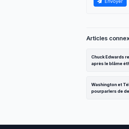
Envoyer
Articles conne
Chuck Edwards re
après le blâme ét
Washington et Té
pourparlers de d