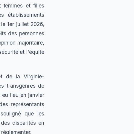
x femmes et filles
es établissements
e 1er juillet 2026,
oits des personnes
pinion majoritaire,
écurité et l'équité
t de la Virginie-
es transgenres de
 eu lieu en janvier
des représentants
 souligné que les
 des disparités en
 réglementer.