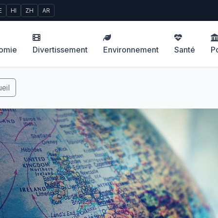
E
HI
ZH
AR
omie
Divertissement
Environnement
Santé
Po
eil