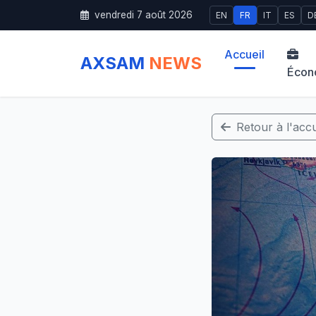
vendredi 7 août 2026
EN
FR
IT
ES
D
Accueil
AXSAM
NEWS
Écon
Retour à l'accu