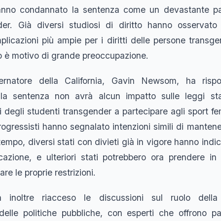
, hanno condannato la sentenza come un devastante pa
der. Già diversi studiosi di diritto hanno osservato
licazioni più ampie per i diritti delle persone transgen
iò è motivo di grande preoccupazione.
vernatore della California, Gavin Newsom, ha risp
la sentenza non avrà alcun impatto sulle leggi stat
ti degli studenti transgender a partecipare agli sport fe
progressisti hanno segnalato intenzioni simili di mantener
ttempo, diversi stati con divieti già in vigore hanno ind
licazione, e ulteriori stati potrebbero ora prendere in
are le proprie restrizioni.
 inoltre riacceso le discussioni sul ruolo dell
 delle politiche pubbliche, con esperti che offrono pa