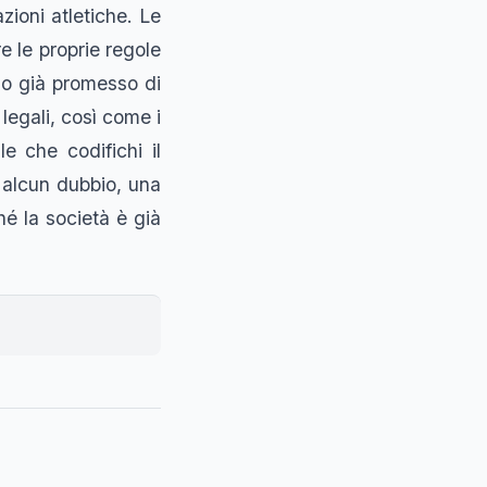
zioni atletiche. Le
e le proprie regole
nno già promesso di
 legali, così come i
e che codifichi il
a alcun dubbio, una
hé la società è già