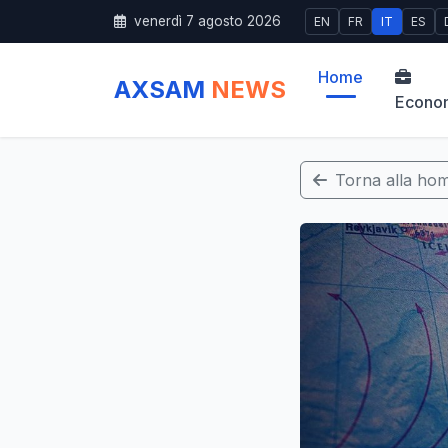
venerdì 7 agosto 2026
EN
FR
IT
ES
Home
AXSAM
NEWS
Econo
Torna alla ho