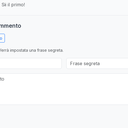
ii il primo!
ommento
no
errà impostata una frase segreta.