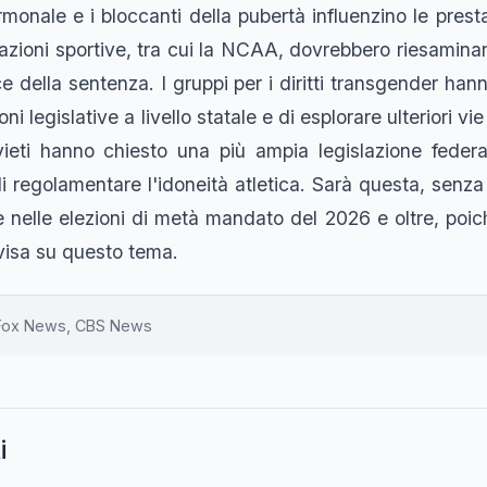
monale e i bloccanti della pubertà influenzino le presta
zazioni sportive, tra cui la NCAA, dovrebbero riesaminar
uce della sentenza. I gruppi per i diritti transgender ha
ni legislative a livello statale e di esplorare ulteriori vie
ivieti hanno chiesto una più ampia legislazione federal
i di regolamentare l'idoneità atletica. Sarà questa, senz
 nelle elezioni di metà mandato del 2026 e oltre, poic
isa su questo tema.
Fox News, CBS News
i