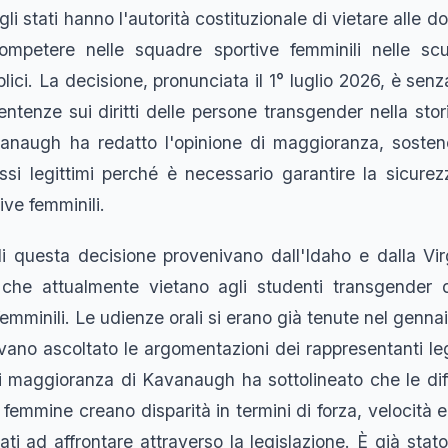
i stati hanno l'autorità costituzionale di vietare alle d
ompetere nelle squadre sportive femminili nelle sc
lici. La decisione, pronunciata il 1° luglio 2026, è sen
sentenze sui diritti delle persone transgender nella stori
anaugh ha redatto l'opinione di maggioranza, sosten
ssi legittimi perché è necessario garantire la sicurezz
ive femminili.
 di questa decisione provenivano dall'Idaho e dalla Vi
che attualmente vietano agli studenti transgender d
emminili. Le udienze orali si erano già tenute nel genna
evano ascoltato le argomentazioni dei rappresentanti le
 di maggioranza di Kavanaugh ha sottolineato che le dif
e femmine creano disparità in termini di forza, velocità e
mati ad affrontare attraverso la legislazione. È già stat