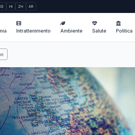
DE
HI
ZH
AR
mia
Intrattenimento
Ambiente
Salute
Politica
me