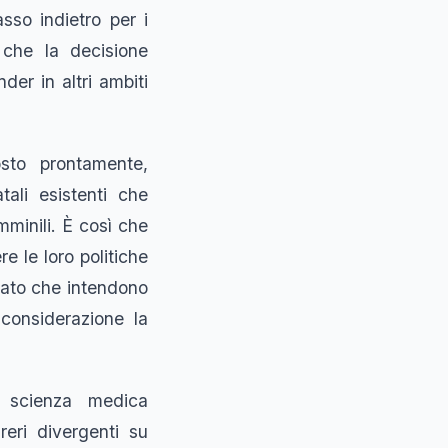
sso indietro per i
 che la decisione
der in altri ambiti
osto prontamente,
ali esistenti che
mminili. È così che
e le loro politiche
icato che intendono
 considerazione la
a scienza medica
reri divergenti su