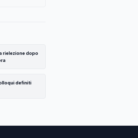
a rielezione dopo
era
olloqui definiti